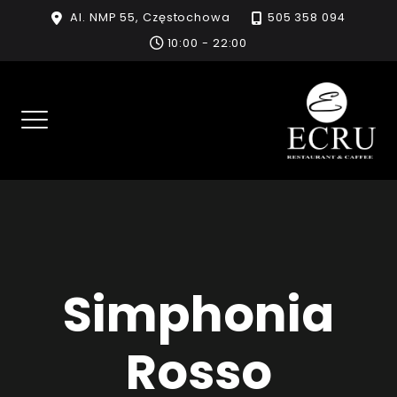
Skip
Al. NMP 55, Częstochowa
505 358 094
to
10:00 - 22:00
content
Simphonia
Rosso