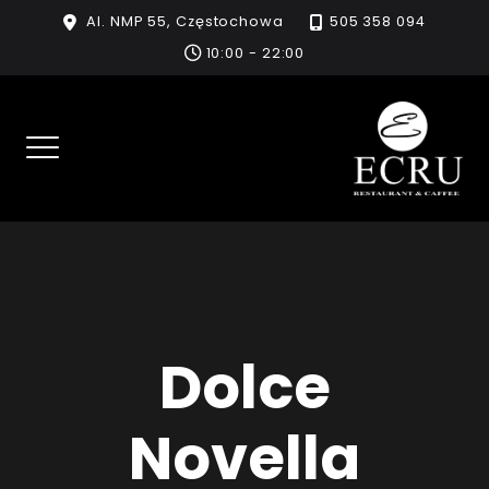
Skip
Al. NMP 55, Częstochowa
505 358 094
to
10:00 - 22:00
content
Dolce
Novella