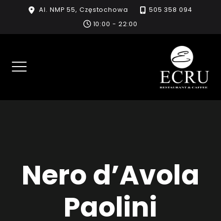
Skip
Al. NMP 55, Częstochowa
505 358 094
to
10:00 - 22:00
content
Nero d’Avola
Paolini