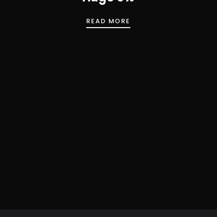
HUGO 0%
READ MORE
%