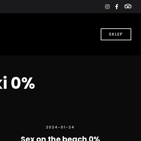
tri
instagram
faceboo
f
SKLEP
ki 0%
2024-01-24
Sex on the beach 0%