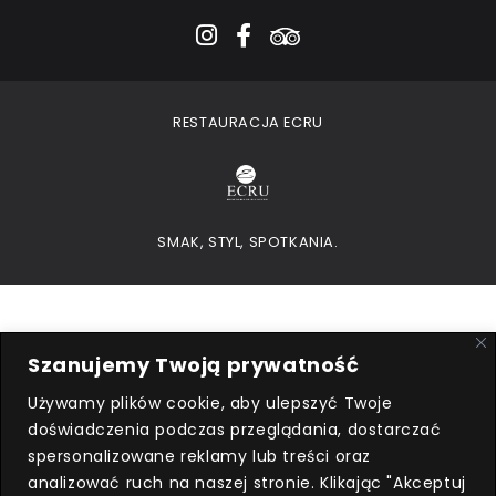
instagram
facebook-f
tripadvisor
RESTAURACJA ECRU
SMAK, STYL, SPOTKANIA.
Szanujemy Twoją prywatność
Używamy plików cookie, aby ulepszyć Twoje
doświadczenia podczas przeglądania, dostarczać
Przedsiębiorca uzyskał subwencję
spersonalizowane reklamy lub treści oraz
finansową w ramach programu
analizować ruch na naszej stronie. Klikając "Akceptuj