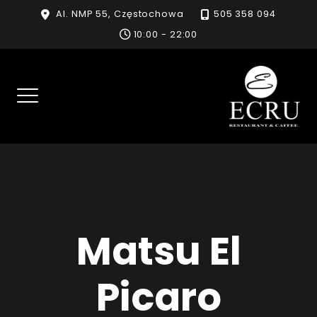
Skip
Al. NMP 55, Częstochowa
505 358 094
to
10:00 - 22:00
content
Matsu El
Picaro