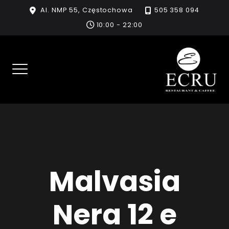
Skip
Al. NMP 55, Częstochowa
505 358 094
to
10:00 - 22:00
content
Malvasia
Nera 12 e