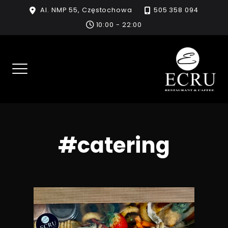
Skip
Al. NMP 55, Częstochowa
505 358 094
to
10:00 - 22:00
content
#catering