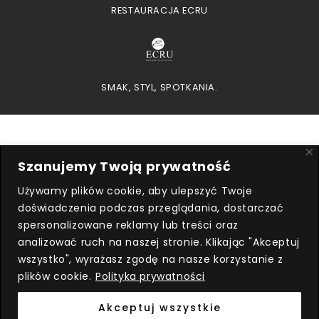
RESTAURACJA ECRU
SMAK, STYL, SPOTKANIA.
Szanujemy Twoją prywatność
Używamy plików cookie, aby ulepszyć Twoje
doświadczenia podczas przeglądania, dostarczać
Przedsiębiorca uzyskał subwencję
spersonalizowane reklamy lub treści oraz
finansową w ramach programu
analizować ruch na naszej stronie. Klikając "Akceptuj
rządowego
Tarcza Finansowa 2.0
wszystko", wyrażasz zgodę na nasze korzystanie z
Polskiego Funduszu Rozwoju dla mikro,
plików cookie.
Polityka prywatności
Małych i Średnich Firm
, udzieloną przez
PFR SA.
Akceptuj wszystkie