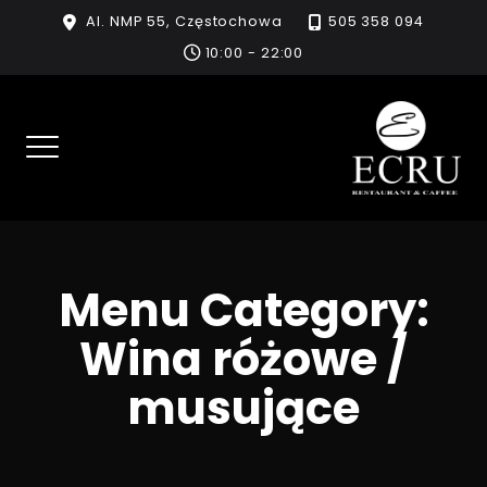
Skip
Al. NMP 55, Częstochowa
505 358 094
to
10:00 - 22:00
content
Menu Category:
Wina różowe /
musujące