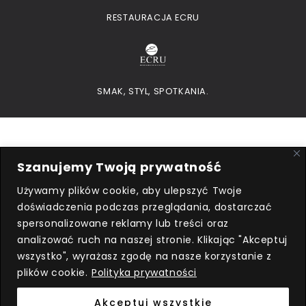
RESTAURACJA ECRU
SMAK, STYL, SPOTKANIA.
Szanujemy Twoją prywatność
Używamy plików cookie, aby ulepszyć Twoje
doświadczenia podczas przeglądania, dostarczać
Przedsiębiorca uzyskał subwencję
spersonalizowane reklamy lub treści oraz
finansową w ramach programu
analizować ruch na naszej stronie. Klikając "Akceptuj
rządowego
Tarcza Finansowa 2.0
wszystko", wyrażasz zgodę na nasze korzystanie z
Polskiego Funduszu Rozwoju dla mikro,
plików cookie.
Polityka prywatności
Małych i Średnich Firm
, udzieloną przez
PFR SA.
Akceptuj wszystkie