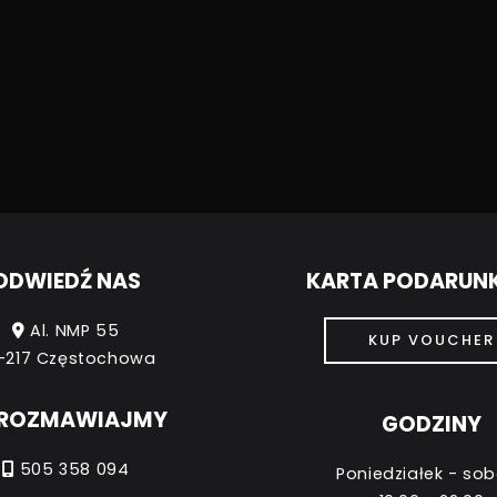
NT
ODWIEDŹ NAS
KARTA PODARU
Al. NMP 55
KUP VOUCHER
-217 Częstochowa
ROZMAWIAJMY
GODZINY
505 358 094
Poniedziałek - so