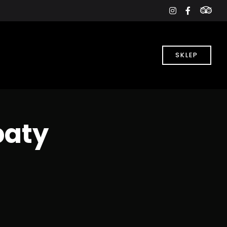
tri
instagram
faceboo
f
SKLEP
baty