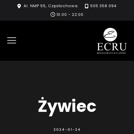
Skip
Al. NMP 55, Częstochowa
505 358 094
to
10:00 - 22:00
content
Żywiec
2024-01-24