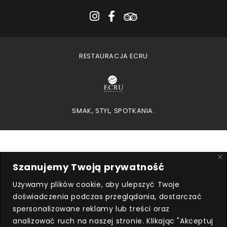
instagram
facebook-f
tripadvisor
RESTAURACJA ECRU
SMAK, STYL, SPOTKANIA.
Szanujemy Twoją prywatność
Używamy plików cookie, aby ulepszyć Twoje
doświadczenia podczas przeglądania, dostarczać
Przedsiębiorca uzyskał subwencję
spersonalizowane reklamy lub treści oraz
finansową w ramach programu
analizować ruch na naszej stronie. Klikając "Akceptuj