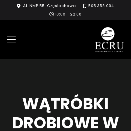
Skip
Al. NMP 55, Częstochowa
505 358 094
to
10:00 - 22:00
content
WĄTRÓBKI
DROBIOWE W