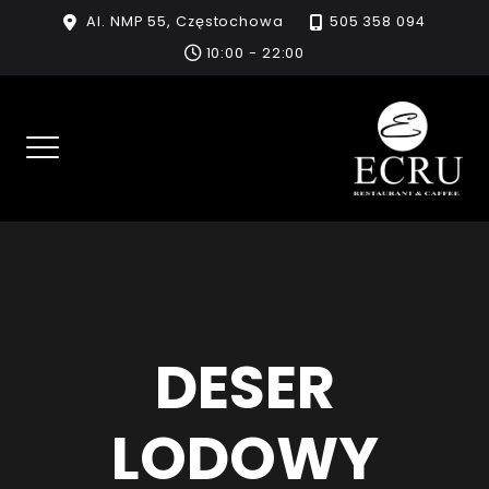
Skip
Al. NMP 55, Częstochowa
505 358 094
to
10:00 - 22:00
content
DESER
LODOWY