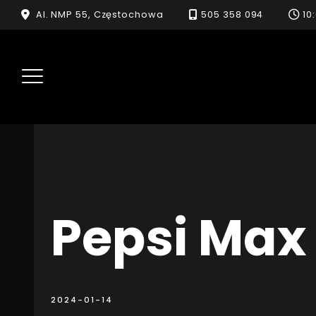
Skip
Al. NMP 55, Częstochowa
505 358 094
10
to
content
Pepsi Max
2024-01-14