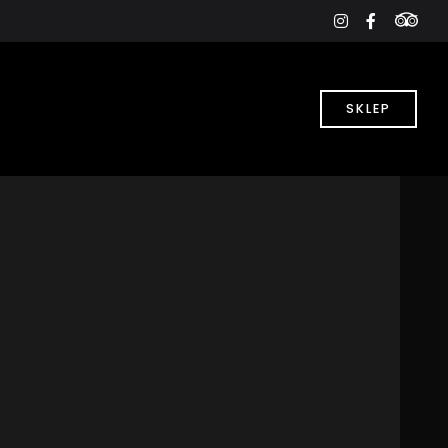
tri
instagram
faceboo
f
SKLEP