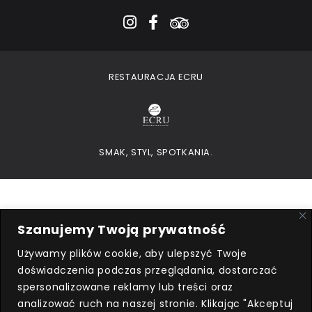
instagram
facebook-f
tripadvisor
RESTAURACJA ECRU
SMAK, STYL, SPOTKANIA.
Szanujemy Twoją prywatność
Używamy plików cookie, aby ulepszyć Twoje
doświadczenia podczas przeglądania, dostarczać
Przedsiębiorca uzyskał subwencję
spersonalizowane reklamy lub treści oraz
finansową w ramach programu
analizować ruch na naszej stronie. Klikając "Akceptuj