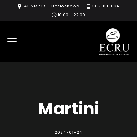
Skip
Al. NMP 55, Częstochowa
505 358 094
to
10:00 - 22:00
content
Martini
2024-01-24