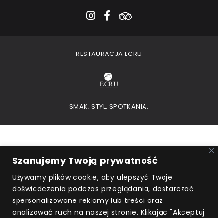
instagram
facebook-f
tripadvisor
RESTAURACJA ECRU
SMAK, STYL, SPOTKANIA.
Szanujemy Twoją prywatność
Używamy plików cookie, aby ulepszyć Twoje
doświadczenia podczas przeglądania, dostarczać
Przedsiębiorca uzyskał subwencję
spersonalizowane reklamy lub treści oraz
finansową w ramach programu
analizować ruch na naszej stronie. Klikając "Akceptuj