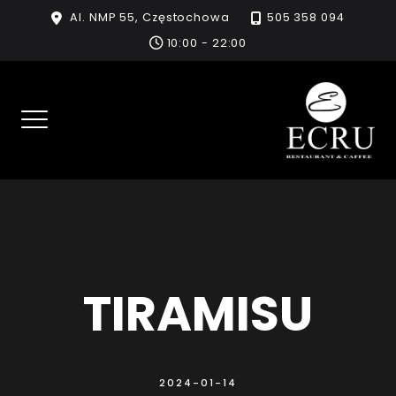
Skip
Al. NMP 55, Częstochowa
505 358 094
to
10:00 - 22:00
content
TIRAMISU
2024-01-14