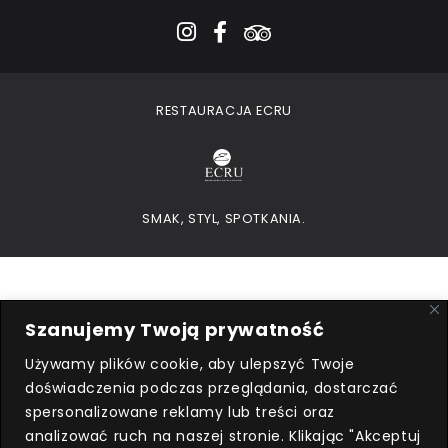
instagram
facebook-f
tripadvisor
RESTAURACJA ECRU
SMAK, STYL, SPOTKANIA.
Szanujemy Twoją prywatność
Używamy plików cookie, aby ulepszyć Twoje
doświadczenia podczas przeglądania, dostarczać
Przedsiębiorca uzyskał subwencję
spersonalizowane reklamy lub treści oraz
finansową w ramach programu
analizować ruch na naszej stronie. Klikając "Akceptuj