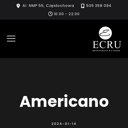
Skip
Al. NMP 55, Częstochowa
505 358 094
to
10:00 - 22:00
content
Americano
2024-01-14