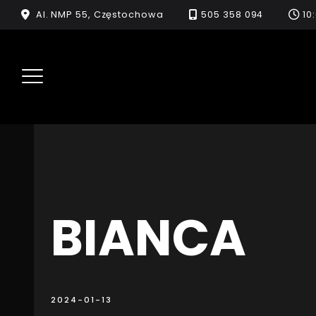
Skip
Al. NMP 55, Częstochowa
505 358 094
10
to
content
BIANCA
2024-01-13